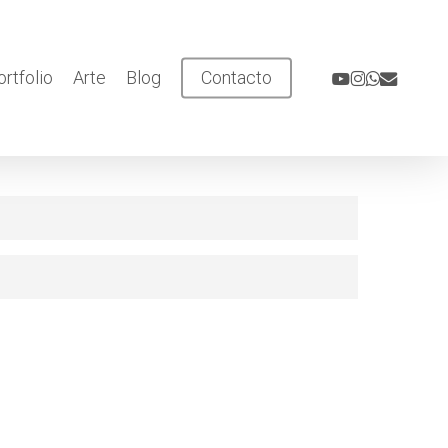
youtube
instagram
whatsapp
email
ortfolio
Arte
Blog
Contacto