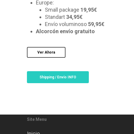
Asunto
Europe:
Small package
19,95€
Standart
34,95€
Envío voluminoso
59,95€
Tu Mensaje
Alcorcón envío gratuito
Ver Ahora
Shipping / Envío INFO
Site Menu
Acepto la
Política de Privacidad
Inicio