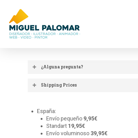
Skip
to
main
content
¿Alguna pregunta?
Tu Nombre (Obligatorio)
Shipping Prices
Tu Email (Obligatorio)
España:
Envío pequeño
9,95€
Standart
19,95€
Envío voluminoso
39,95€