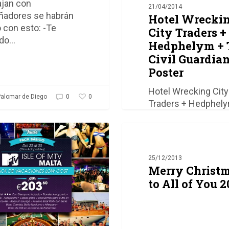
ajan con
21/04/2014
ñadores se habrán
Hotel Wrecki
o con esto: -Te
City Traders +
do…
Hedphelym + 
Civil Guardia
Poster
Hotel Wrecking City
0
alomar de Diego
0
Traders + Hedphel
The Civil Guardians
Merry
Concert at
Christmas
WurlitzerByMiguel
DESIGN
to
Palomar de…
25/12/2013
All
Merry Christ
of
to All of You 2
You
Miguel Palomar de Diego
2013