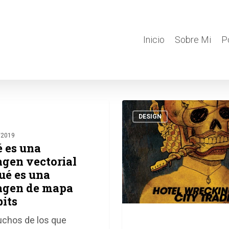
Inicio
Sobre Mi
P
Hotel
Wrecking
GRÁFICO
DESIGN
City
/2019
Traders
 es una
+
gen vectorial
Hedphelym
ué es una
+
agen de mapa
The
bits
Civil
Guardians
chos de los que
Poster