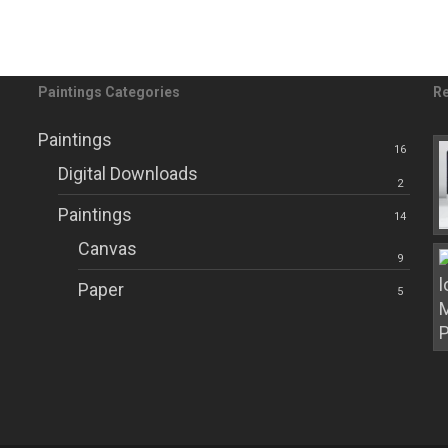
0
alomar de Diego
0
Paintings Categories
Re
Paintings
16
Digital Downloads
2
Paintings
14
Canvas
9
Paper
5