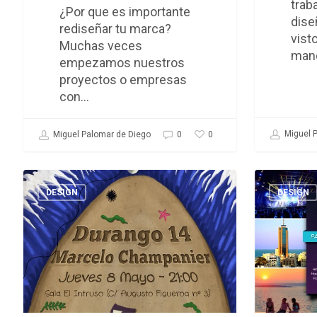
trab
¿Por que es importante
mapa
dise
rediseñar tu marca?
de
vist
Muchas veces
bits
man
empezamos nuestros
proyectos o empresas
con…
Miguel P
0
Miguel Palomar de Diego
0
Poster
Malta
Durango
Night
DESIGN
DESIGN
14
Low
+
Cost
Marcelo
Holiday
Champanier
Pack