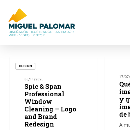
Skip
to
main
content
Spic
Qué
&
es
DESIGN
DISEÑO 
Span
una
17/07
05/11/2020
Professional
imagen
Qué
Spic & Span
Window
vectorial
ima
Professional
Cleaning
y
y q
Window
–
qué
im
Cleaning – Logo
Logo
es
de 
and Brand
and
una
Brand
imagen
Redesign
A mu
Redesign
de