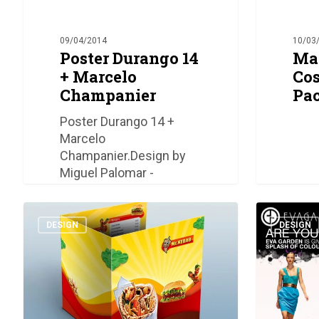
09/04/2014
10/03
Poster Durango 14
Ma
+ Marcelo
Cos
Champanier
Pa
Poster Durango 14 +
Marcelo
Champanier.Design by
Miguel Palomar -
Illustration & Design2014
Menu
Eva
Mr
Garden
DESIGN
DESIGN
Kebab
Facebook
Ads
0
Miguel Palomar de Diego
0
Miguel P