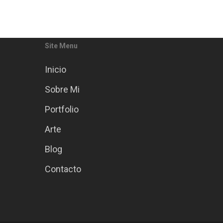
0
Miguel Palomar de Diego
0
Miguel P
Site Menu
Inicio
Sobre Mi
Portfolio
Arte
Blog
Contacto