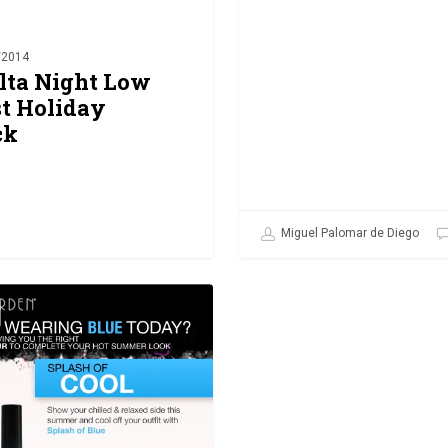
/2014
lta Night Low
t Holiday
ck
Miguel Palomar de Diego
0
alomar de Diego
0