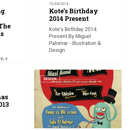
15/04/2014
ng
Kote’s Birthday
2014 Present
The
Kote's Birthday 2014
ns
Present.By Miguel
Palomar - Illustration &
Design
ym +
Poochie
&
DESIGN
Maxi
Band
mas
+
013
NUR
0
0
0
Miguel Palomar de Diego
0
Poster