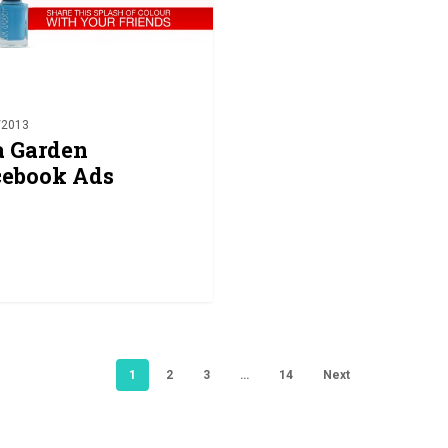
/2013
a Garden
cebook Ads
1
2
3
…
14
Next