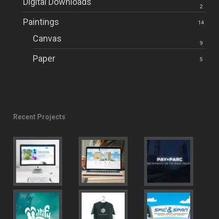
Digital Downloads
2
Paintings
14
Canvas
9
Paper
5
Recent Projects