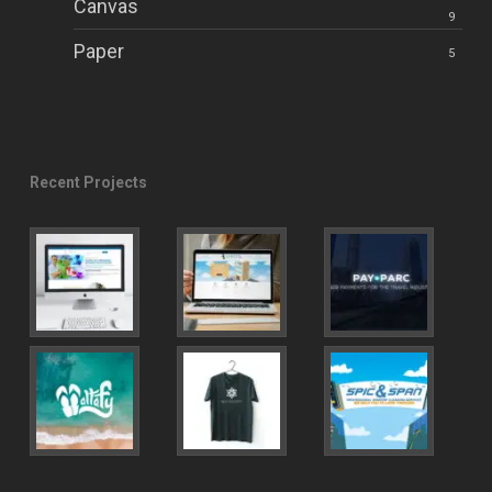
Canvas
9
Paper
5
Recent Projects