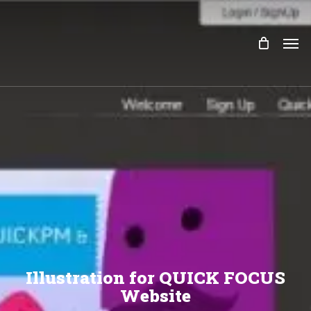
Skip
to
Men
main
content
Illustration for QUICK FOCUS
Website