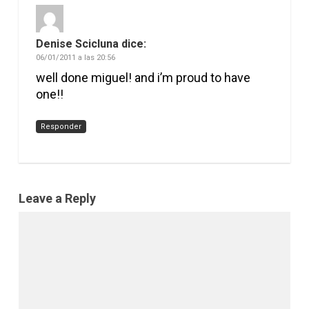
Denise Scicluna
dice:
06/01/2011 a las 20:56
well done miguel! and i’m proud to have
one!!
Responder
Leave a Reply