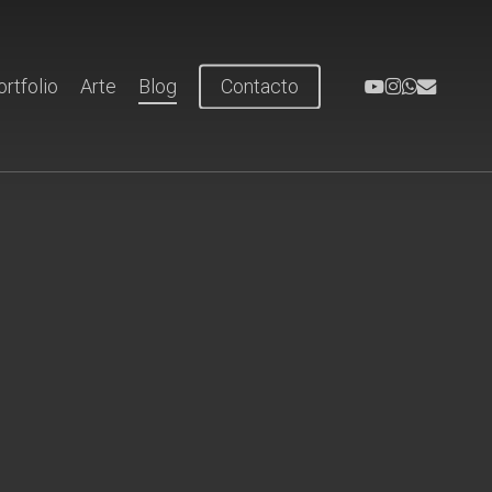
youtube
instagram
whatsapp
email
ortfolio
Arte
Blog
Contacto